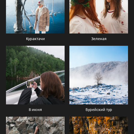
Курактачи
Зеленая
8 июня
Бурейский тур