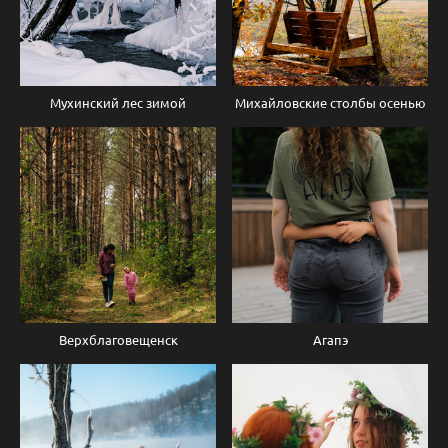
Мухинский лес зимой
Михайловские столбы осенью
Верхблаговещенск
Агапэ