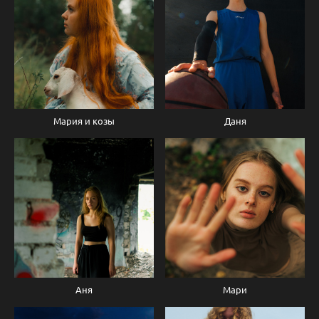
Мария и козы
Даня
Аня
Мари