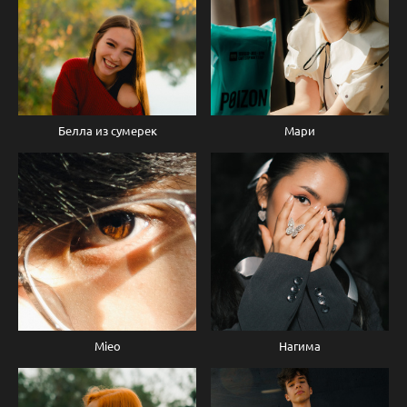
Белла из сумерек
Мари
Mieo
Нагима