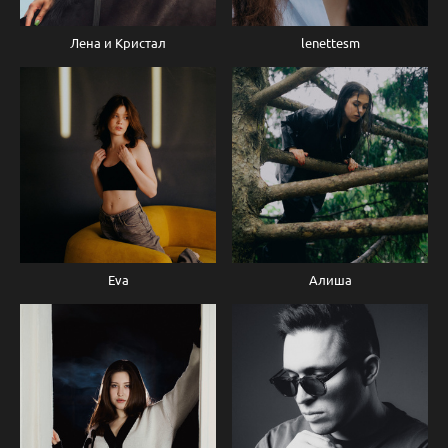
Лена и Кристал
lenettesm
Eva
Алиша