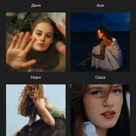
Даня
Аня
Мари
Саша